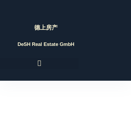
Skip
to
content
德上房产
DeSH Real Estate GmbH