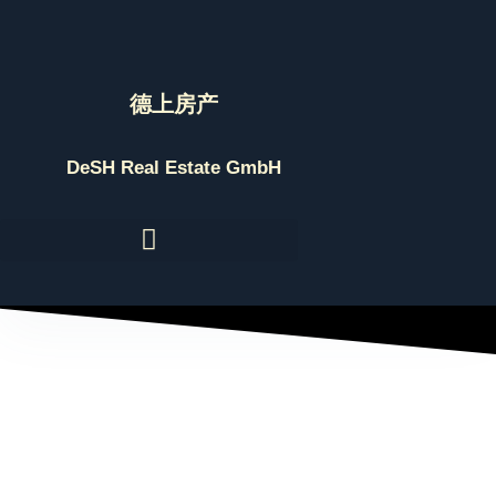
Skip
to
content
德上房产
DeSH Real Estate GmbH