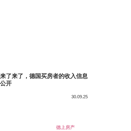
来了来了，德国买房者的收入信息
公开
30.09.25
德上房产