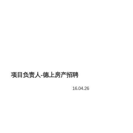
项目负责人-德上房产招聘
16.04.26