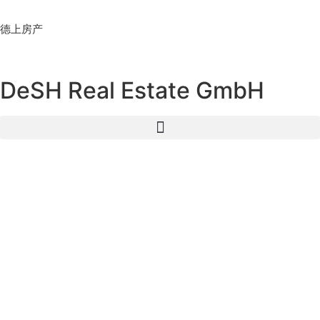
Skip
to
德上房产
content
DeSH Real Estate GmbH