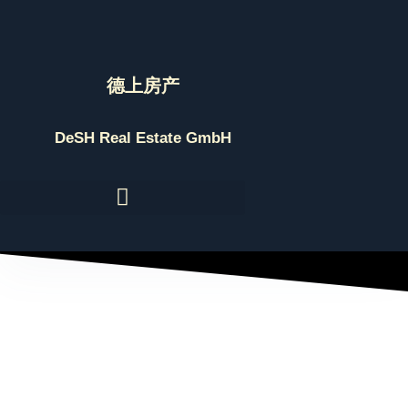
Skip
to
content
德上房产
DeSH Real Estate GmbH