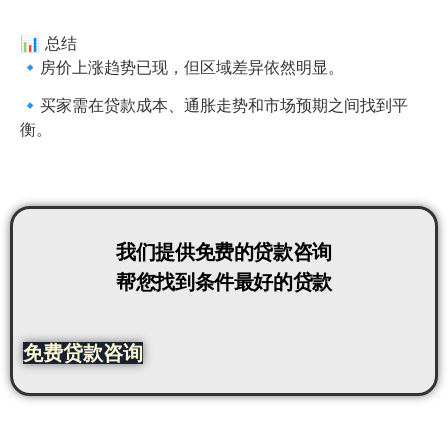
📊 总结
🔹房价上涨趋势已现，但区域差异依然明显。
🔹买家需在贷款成本、通胀走势和市场预期之间找到平
衡。
我们提供免费的贷款咨询
帮您找到条件最好的贷款
免费贷款咨询