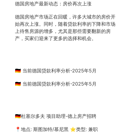
德国房地产最新动态：房价再次上涨
德国房地产市场正在回暖，许多大城市的房价开
始再次上涨。同时，随着贷款利率的下降和市场
上待售房源的增多，尤其是那些需要翻新的房
产，买家们迎来了更多的选择和机会。
🇩🇪 当前德国贷款利率分析-2025年5月
🇩🇪 当前德国贷款利率分析-2025年5月
🇩🇪杜塞尔多夫 项目助理-德上房产招聘
📍地点: 斯图加特/慕尼黑 ⭐类型: 兼职