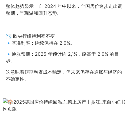
整体趋势显示，自 2024 年中以来，全国房价逐步走出调
整期，呈现温和回升态势。
📉 欧央行维持利率不变
🔹基准利率：继续保持在 2,0%。
🔹通胀预期：2025 年预计约 2,1%，略高于 2,0% 的目
标。
这意味着短期融资成本稳定，但未来仍存在通胀与经济的
不确定性。