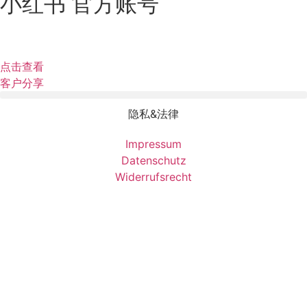
小红书 官方账号
点击查看
客户分享
隐私&法律
Impressum
Datenschutz
Widerrufsrecht