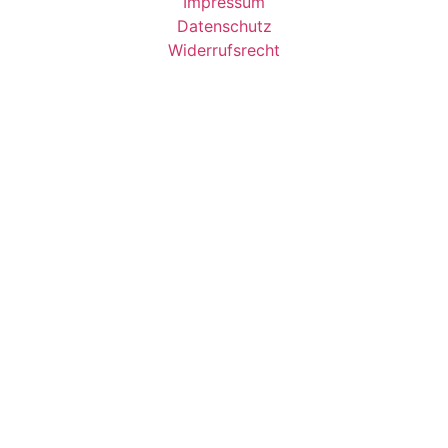
Impressum
Datenschutz
Widerrufsrecht