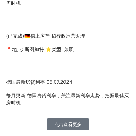
房时机
(已完成)🇩🇪德上房产 招行政运营助理
📍地点: 斯图加特 ⭐类型: 兼职
德国最新房贷利率 05.07.2024
每月更新 德国房贷利率，关注最新利率走势，把握最佳买
房时机
点击查看更多