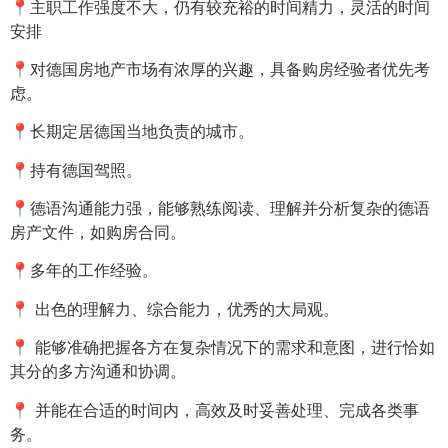
📍主职工作强度不大，仍有较充裕的时间精力，灵活的时间
安排
📍对德国房地产市场有浓厚的兴趣，具备购房经验者优先考
虑。
📍长期定居德国当地负责的城市。
📍持有德国驾照。
📍德语沟通能力强，能够熟练阅读、理解并分析复杂的德语
房产文件，如购房合同。
📍多年的工作经验。
📍 出色的理解力、综合能力，优秀的大局观。
📍 能够准确把握各方在复杂情况下的需求和意图，进行恰如
其分的多方沟通和协调。
📍 并能在合适的时间内，高效及时妥善处理、完成各类事
务。