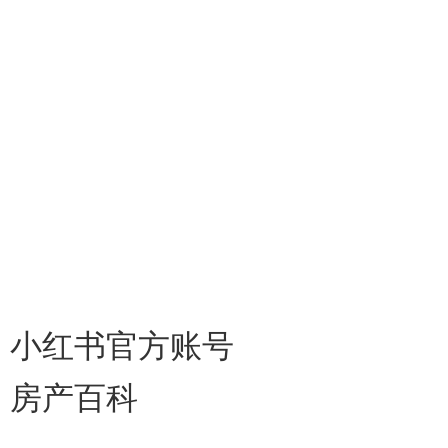
小红书官方账号
房产百科