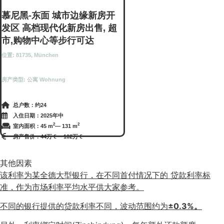
慕尼黑-东面 城市边缘新房开
发区 高档现代化新房出售, 超
市,购物中心等步行可达
位置: 81735, München
房产类型: 公寓 Wohnung
总户数：约24
入住日期：2025年中
2
2
室内面积：45 m
— 131 m
房产售价：44万 € —
102万 €
其他因素
该利率为某全德大型银行，在不同首付情况下的 贷款利率标
准，作为市场利率平均水平供大家参考。
不同的银行提供的贷款利率不同，波动范围约为
±0.3%。