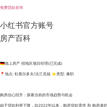
免费贷款咨询
小红书官方账号
房产百科
🇩🇪德上房产 招地区项目经理(已完成)
📍地点: 杜塞尔多夫/法兰克福 ⭐类型: 兼职
购房信心回升：探索当前的市场趋势与机会
由于贷款利率下降，自2022年以来，购房贷款需求 和 购房