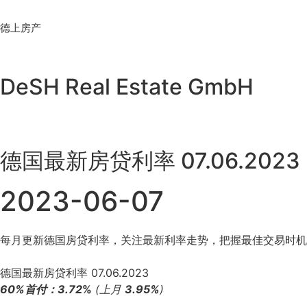
Skip
to
德上房产
content
DeSH Real Estate GmbH
德国最新房贷利率 07.06.2023
2023-06-07
每月更新德国房贷利率，关注最新利率走势，把握最佳交易时机
德国最新房贷利率 07.06.2023
60%首付：3.72
%
(上月
3.95%
)