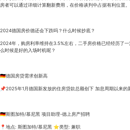
房者可以通过详细计算翻新费用，在价格谈判中占据有利位置。
2024德国房价德还会下跌吗？什么时候抄底？
2024年，购房利率维持在3.5%左右，二手房价格已经经历
么时候是好的入场时机呢？
🇩🇪德国房贷需求创新高
📌2025年1月德国新发放的住房贷款总额创下 加息周期以来的
🇩🇪斯图加特/慕尼黑 项目助理-德上房产招聘
📍地点: 斯图加特/慕尼黑 ⭐类型: 兼职