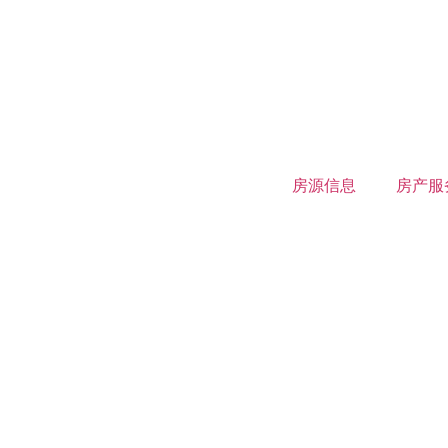
房源信息
房产服