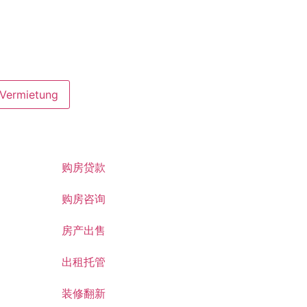
ermietung
购房贷款
购房咨询
房产出售
出租托管
装修翻新