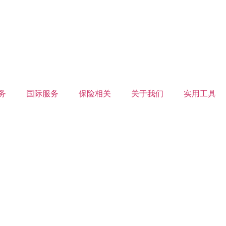
务
国际服务
保险相关
关于我们
实用工具