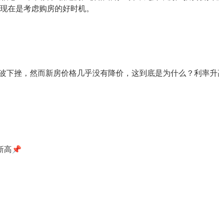
现在是考虑购房的好时机。
了一波下挫，然而新房价格几乎没有降价，这到底是为什么？利率
新高📌