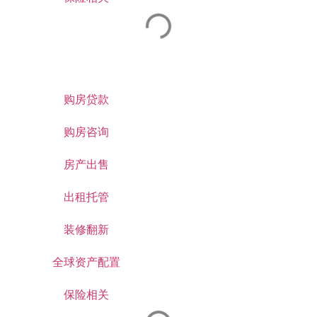
购房贷款
购房咨询
房产出售
出租托管
装修翻新
全球资产配置
保险相关