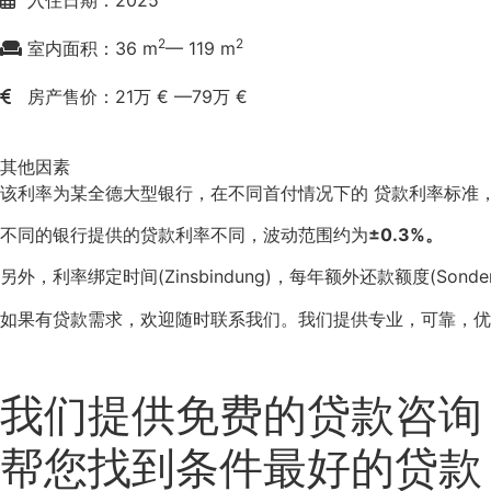
2
2
室内面积：36 m
— 119 m
房产售价：21万 € —
79万 €
其他因素
该利率为某全德大型银行，在不同首付情况下的 贷款利率标准
不同的银行提供的贷款利率不同，波动范围约为
±0.3%。
另外，利率绑定时间(Zinsbindung)，每年额外还款额度(So
如果有贷款需求，欢迎随时联系我们。我们提供专业，可靠，优
我们提供免费的贷款咨询
帮您找到条件最好的贷款