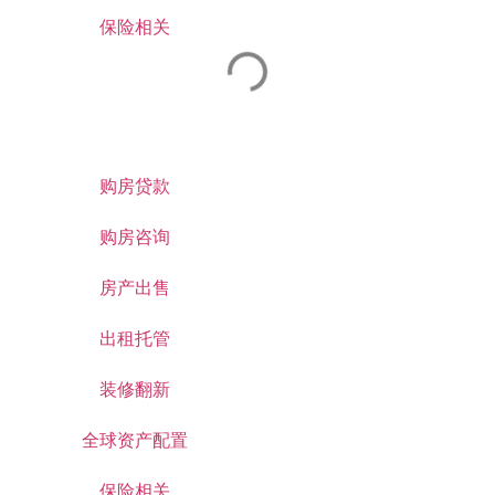
保险相关
购房贷款
购房咨询
房产出售
出租托管
装修翻新
全球资产配置
保险相关