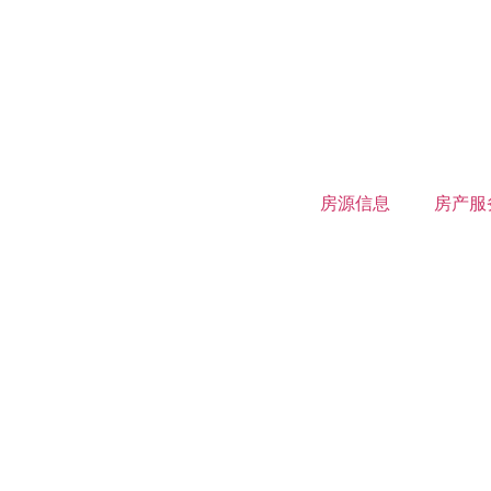
房源信息
房产服