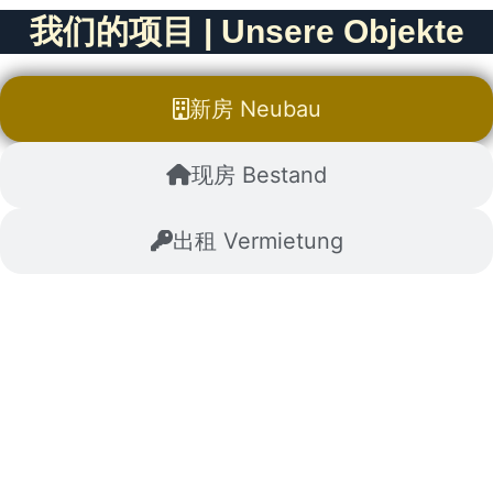
我们的项目 | Unsere Objekte
新房 Neubau
现房 Bestand
出租 Vermietung