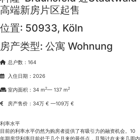
高端新房片区起售
位置: 50933, Köln
房产类型: 公寓 Wohnung
总户数：164
入住日期：2026
2
2
室内面积：34 m
— 137 m
房产售价：34万 € —
109万 €
利率水平
目前的利率水平仍然为购房者提供了有吸引力的融资机会。10
年期房贷利率目前处于几个月来的最低点，且预计在未来几周内