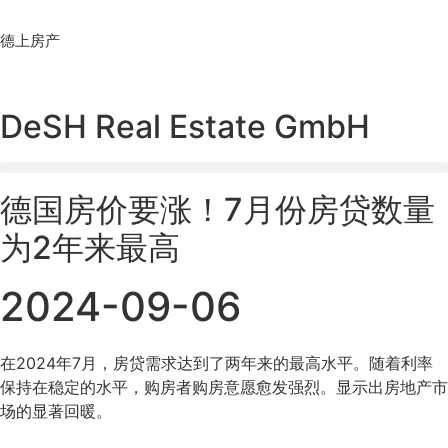
Skip
to
德上房产
content
DeSH Real Estate GmbH
德国房价要涨！7月份房贷数量
为2年来最高
2024-09-06
在2024年7月，房贷需求达到了两年来的最高水平。随着利率
保持在稳定的水平，购房者购房意愿愈发强烈。显示出房地产市
场的显著回暖。