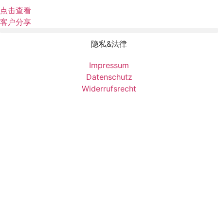
点击查看
客户分享
隐私&法律
Impressum
Datenschutz
Widerrufsrecht