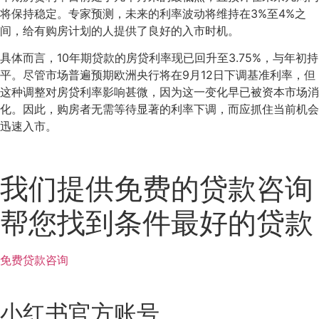
将保持稳定。专家预测，未来的利率波动将维持在3%至4%之
间，给有购房计划的人提供了良好的入市时机。
具体而言，10年期贷款的房贷利率现已回升至3.75%，与年初持
平。尽管市场普遍预期欧洲央行将在9月12日下调基准利率，但
这种调整对房贷利率影响甚微，因为这一变化早已被资本市场消
化。因此，购房者无需等待显著的利率下调，而应抓住当前机会
迅速入市。
我们提供免费的贷款咨询
帮您找到条件最好的贷款
免费贷款咨询
小红书官方账号