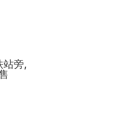
铁站旁,
售