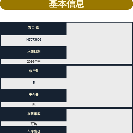
基本信息
项目-ID
H7073606
入住日期
2026年中
总户数
5
中介费
无
在售车库
可购
车库售价