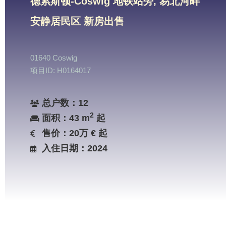
德累斯顿-Coswig 地铁站旁, 易北河畔
安静居民区 新房出售
01640 Coswig
项目ID: H0164017
总户数：12
2
面积：43 m
起
售价：20万 € 起
入住日期：2024