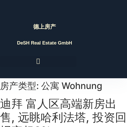
Skip
to
content
德上房产
DeSH Real Estate GmbH
房产类型: 公寓 Wohnung
迪拜 富人区高端新房出
售, 远眺哈利法塔, 投资回