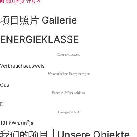
德国房贷 计算器
项目照片 Gallerie
ENERGIEKLASSE
Energieausweis
Verbrauchsausweis
Wessentlicher-Energieträger
Gas
Energie-Effizienzklasse
E
Energiebedarf
2
131 kWh/(m
)a
我们的项目 | Unsere Objekte