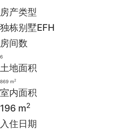
房产类型
独栋别墅EFH
房间数
6
土地面积
2
869 m
室内面积
2
196 m
入住日期