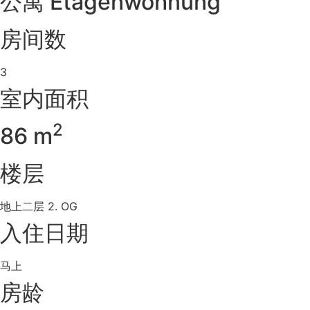
公寓 Etagenwohnung
房间数
3
室内面积
2
86 m
楼层
地上二层 2. OG
入住日期
马上
房龄