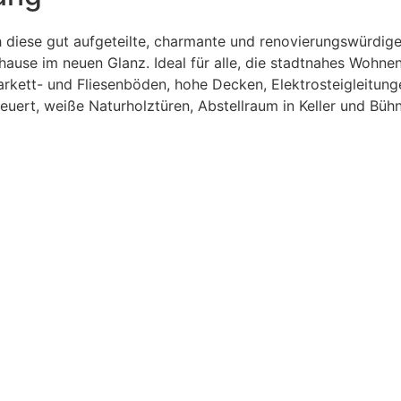
h diese gut aufgeteilte, charmante und renovierungswürdi
ause im neuen Glanz. Ideal für alle, die stadtnahes Wohne
Parkett- und Fliesenböden, hohe Decken, Elektrosteigleitung
uert, weiße Naturholztüren, Abstellraum in Keller und Büh