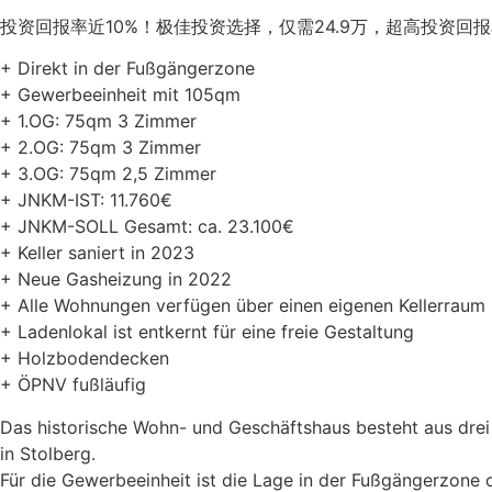
投资回报率近10%！极佳投资选择，仅需24.9万，超高投资
+ Direkt in der Fußgängerzone
+ Gewerbeeinheit mit 105qm
+ 1.OG: 75qm 3 Zimmer
+ 2.OG: 75qm 3 Zimmer
+ 3.OG: 75qm 2,5 Zimmer
+ JNKM-IST: 11.760€
+ JNKM-SOLL Gesamt: ca. 23.100€
+ Keller saniert in 2023
+ Neue Gasheizung in 2022
+ Alle Wohnungen verfügen über einen eigenen Kellerraum
+ Ladenlokal ist entkernt für eine freie Gestaltung
+ Holzbodendecken
+ ÖPNV fußläufig
Das historische Wohn- und Geschäftshaus besteht aus drei
in Stolberg.
Für die Gewerbeeinheit ist die Lage in der Fußgängerzone 