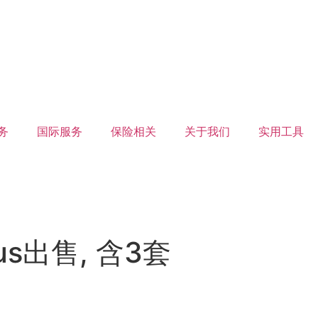
务
国际服务
保险相关
关于我们
实用工具
us出售, 含3套