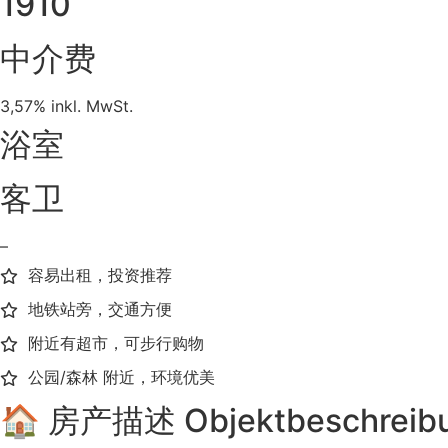
1910
中介费
3,57% inkl. MwSt.
浴室
客卫
–
容易出租，投资推荐
地铁站旁，交通方便
附近有超市，可步行购物
公园/森林 附近，环境优美
🏠 房产描述 Objektbeschreib