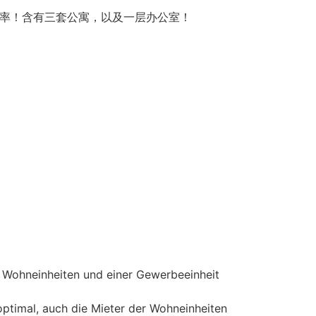
回报率！含有三套公寓，以及一层办公室！
 Wohneinheiten und einer Gewerbeeinheit
optimal, auch die Mieter der Wohneinheiten