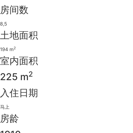
房间数
8,5
土地面积
2
194 m
室内面积
2
225 m
入住日期
马上
房龄