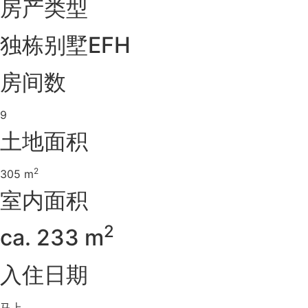
房产类型
独栋别墅EFH
房间数
9
土地面积
2
305 m
室内面积
2
ca. 233 m
入住日期
马上