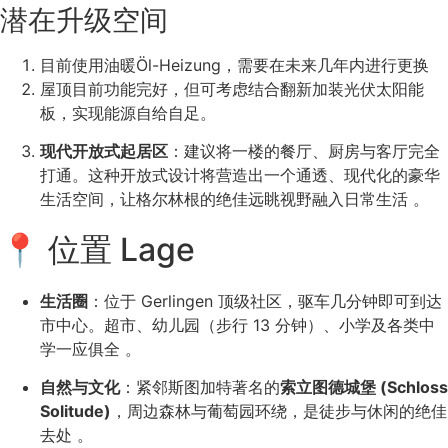
潜在升级空间
目前使用油暖Öl-Heizung，需要在未来几年内进行更换
屋顶目前功能完好，但可考虑结合翻新加装光伏太阳能
板，实现能源自给自足。
现代开放式起居区
：建议将一楼的餐厅、厨房与客厅
完全
打通
。这种开放式设计将营造出一个通透、现代化的豪华
生活空间，让格尔林根的绝佳远眺视野融入日常生活
。
📍 位置 Lage
生活圈
：位于 Gerlingen 顶级社区，驱车几分钟即可到达
市中心。超市、幼儿园（步行 13 分钟）、小学及各类中
学一应俱全
。
自然与文化
：紧邻斯图加特著名的
索立图德城堡 (Schloss
Solitude)
，周边森林与葡萄园环绕，是徒步与休闲的绝佳
去处
。