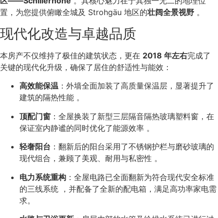
区——Schillerhöhe
。其核心魅力在于其独一无二的地理位
置，为您提供俯瞰全城及 Strohgäu 地区的
壮阔全景视野
。
现代化改造与卓越品质
本房产不仅维持了极佳的建筑状态，更在
2018 年左右
完成了
关键的现代化升级，确保了居住的舒适性与能效：
高效能保温
：外墙全面加装了高质量保温层，显著提升了
建筑的隔热性能
。
顶配门窗
：全屋换装了
新型三层隔音隔热玻璃
塑料窗，在
保证室内静谧的同时优化了能源效率
。
轻奢阳台
：翻新后的阳台采用了
不锈钢护栏与磨砂玻璃
的
现代组合，兼顾了美观、耐用与私密性
。
电力系统重构
：全屋电路已全面翻新为符合现代安全标准
的三线系统 ，并配备了全新的配电箱，满足高功率家电需
求。