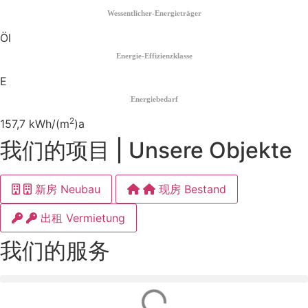
Wessentlicher-Energieträger
Öl
Energie-Effizienzklasse
E
Energiebedarf
2
157,7 kWh/(m
)a
我们的项目 | Unsere Objekte
新房 Neubau
现房 Bestand
出租 Vermietung
我们的服务