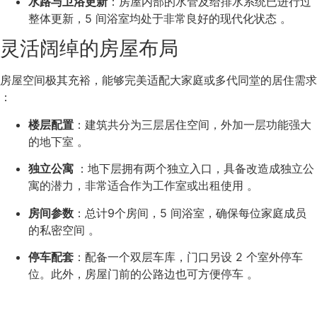
水路与卫浴更新
：房屋内部的水管及给排水系统已进行过
整体更新，5 间浴室均处于非常良好的现代化状态
。
灵活阔绰的房屋布局
房屋空间极其充裕，能够完美适配大家庭或多代同堂的居住需求
：
楼层配置
：建筑共分为三层居住空间，外加一层功能强大
的地下室
。
独立公寓
：地下层拥有
两个独立入口
，具备改造成独立公
寓的潜力，非常适合作为工作室或出租使用
。
房间参数
：总计9
个房间
，
5 间浴室
，确保每位家庭成员
的私密空间
。
停车配套
：配备一个
双层车库
，门口另设
2 个室外停车
位
。此外，房屋门前的公路边也可方便停车
。