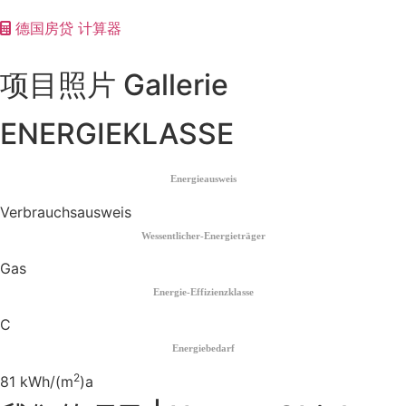
德国房贷 计算器
项目照片 Gallerie
ENERGIEKLASSE
Energieausweis
Verbrauchsausweis
Wessentlicher-Energieträger
Gas
Energie-Effizienzklasse
C
Energiebedarf
2
81 kWh/(m
)a