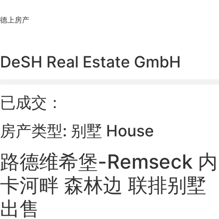
Skip
to
德上房产
content
DeSH Real Estate GmbH
已成交：
房产类型: 别墅 House
路德维希堡-Remseck 内
卡河畔 森林边 联排别墅
出售