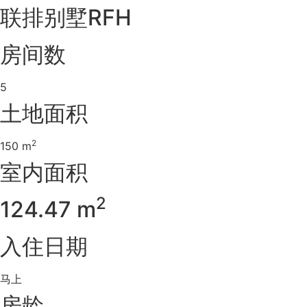
联排别墅RFH
房间数
5
土地面积
2
150 m
室内面积
2
124.47 m
入住日期
马上
房龄