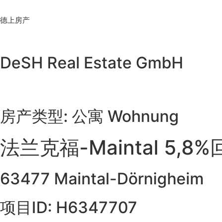
Skip
to
德上房产
content
DeSH Real Estate GmbH
房产类型: 公寓 Wohnung
法兰克福-Maintal 5,
63477 Maintal-Dörnigheim
项目ID: H6347707