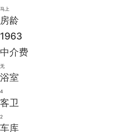
马上
房龄
1963
中介费
无
浴室
4
客卫
2
车库