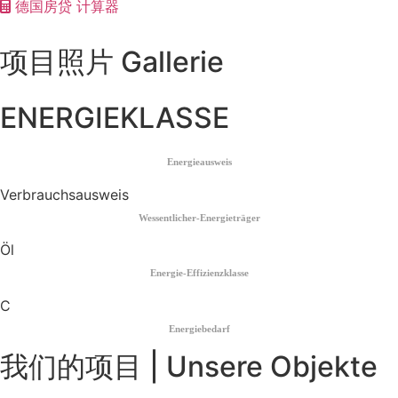
德国房贷 计算器
项目照片 Gallerie
ENERGIEKLASSE
Energieausweis
Verbrauchsausweis
Wessentlicher-Energieträger
Öl
Energie-Effizienzklasse
C
Energiebedarf
我们的项目 | Unsere Objekte