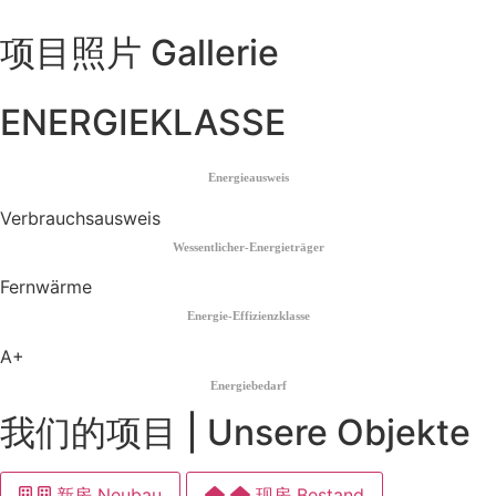
项目照片 Gallerie
ENERGIEKLASSE
Energieausweis
Verbrauchsausweis
Wessentlicher-Energieträger
Fernwärme
Energie-Effizienzklasse
A+
Energiebedarf
我们的项目 | Unsere Objekte
新房 Neubau
现房 Bestand