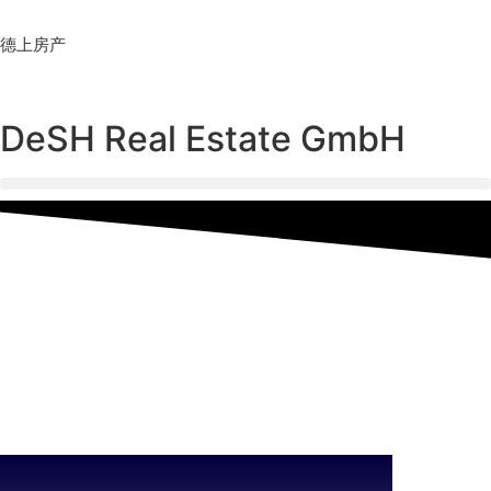
Skip
to
德上房产
content
DeSH Real Estate GmbH