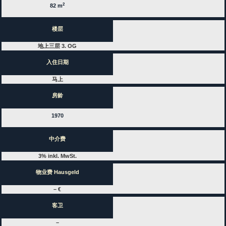
2
82 m
楼层
地上三层 3. OG
入住日期
马上
房龄
1970
中介费
3% inkl. MwSt.
物业费 Hausgeld
– €
客卫
–