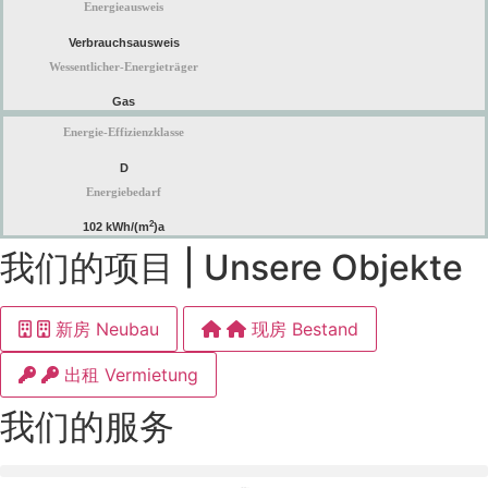
Energieausweis
Verbrauchsausweis
Wessentlicher-Energieträger
Gas
Energie-Effizienzklasse
D
Energiebedarf
2
102 kWh/(m
)a
我们的项目 | Unsere Objekte
新房 Neubau
现房 Bestand
出租 Vermietung
我们的服务