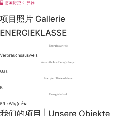
德国房贷 计算器
项目照片 Gallerie
ENERGIEKLASSE
Energieausweis
Verbrauchsausweis
Wessentlicher-Energieträger
Gas
Energie-Effizienzklasse
B
Energiebedarf
2
59 kWh/(m
)a
我们的项目 | Unsere Objekte