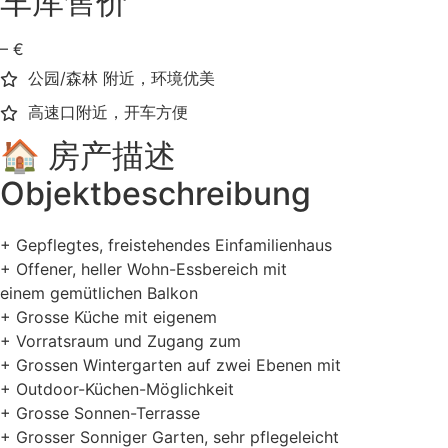
车库售价
– €
公园/森林 附近，环境优美
高速口附近，开车方便
🏠 房产描述
Objektbeschreibung
+ Gepflegtes, freistehendes Einfamilienhaus
+ Offener, heller Wohn-Essbereich mit
einem gemütlichen Balkon
+ Grosse Küche mit eigenem
+ Vorratsraum und Zugang zum
+ Grossen Wintergarten auf zwei Ebenen mit
+ Outdoor-Küchen-Möglichkeit
+ Grosse Sonnen-Terrasse
+ Grosser Sonniger Garten, sehr pflegeleicht