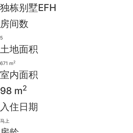
独栋别墅EFH
房间数
5
土地面积
2
671 m
室内面积
2
98 m
入住日期
马上
房龄