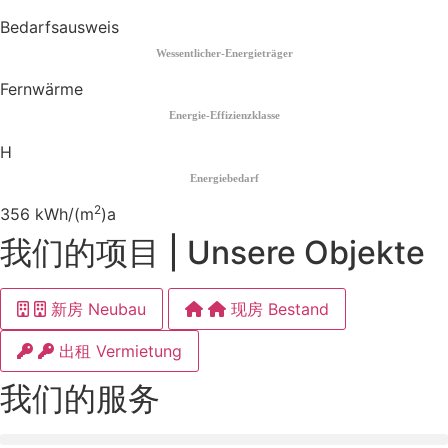
Bedarfsausweis
Wessentlicher-Energieträger
Fernwärme
Energie-Effizienzklasse
H
Energiebedarf
2
356 kWh/(m
)a
我们的项目 | Unsere Objekte
新房 Neubau
现房 Bestand
出租 Vermietung
我们的服务