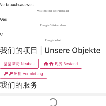
Verbrauchsausweis
Wessentlicher-Energieträger
Gas
Energie-Effizienzklasse
C
Energiebedarf
我们的项目 | Unsere Objekte
新房 Neubau
现房 Bestand
出租 Vermietung
我们的服务