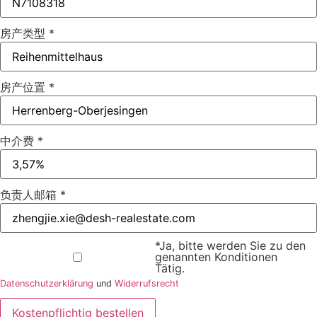
房产类型
*
房产位置
*
中介费
*
负责人邮箱
*
*Ja, bitte werden Sie zu den
genannten Konditionen
Tätig.
Datenschutzerklärung
und
Widerrufsrecht
Kostenpflichtig bestellen