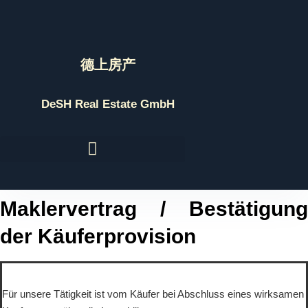
Skip
to
content
德上房产
DeSH Real Estate GmbH
Maklervertrag / Bestätigung
der Käuferprovision
Für unsere Tätigkeit ist vom Käufer bei Abschluss eines wirksamen