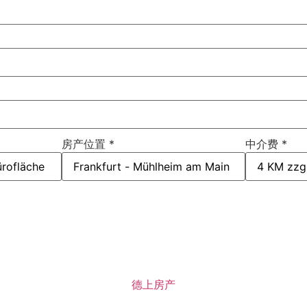
房产位置
*
中介费
*
德上房产