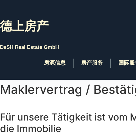
Skip
to
content
德上房产
DeSH Real Estate GmbH
房源信息
房产服务
国际服
Maklervertrag / Bestät
Für unsere Tätigkeit ist vom
die Immobilie