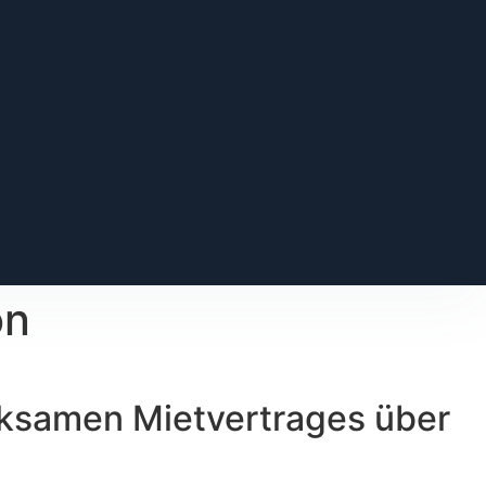
on
irksamen Mietvertrages über