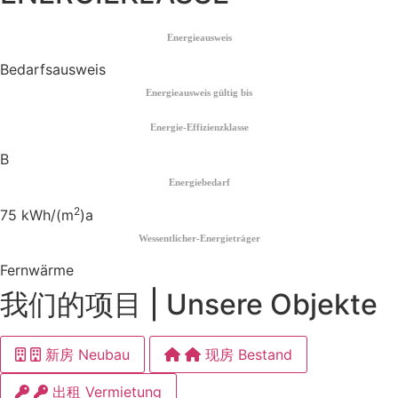
Energieausweis
Bedarfsausweis
Energieausweis gültig bis
Energie-Effizienzklasse
B
Energiebedarf
2
75 kWh/(m
)a
Wessentlicher-Energieträger
Fernwärme
我们的项目 | Unsere Objekte
新房 Neubau
现房 Bestand
出租 Vermietung