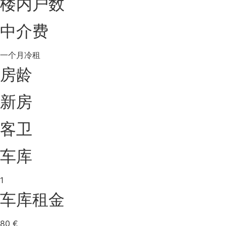
楼内户数
中介费
一个月冷租
房龄
新房
客卫
车库
1
车库租金
80 €