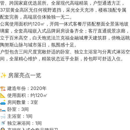
管、跨国家庭优选居所。全屋现代高端精装，户型通透方正，
37层黄金高区无任何视野遮挡，采光全天充沛，楼栋顶配专属
配套完善，高端居住体验独一无二。
公寓使用面积约120㎡，开阔一体式客餐厅搭配整面全景落地玻
璃窗，全套高端嵌入式品牌厨房设备齐全；客厅直通观景凉廊，
立于百米高空，白天饱览法兰克福金融城摩天建筑群，傍晚远眺
陶努斯山脉与城市落日，氛围感十足。
户型包含三间尺度宽敞舒适的卧室、独立主浴室与分离式淋浴空
间，全屋精心维护，精装状态近乎全新，拎包即可舒适入住。
✨ 房屋亮点一览
🏗 建造年份：2020年
📐 使用面积：约120㎡
🛋 房间数量：3室
🛏 卧室：3间
🛁 主浴室：1间
🚿 独立淋浴间：1间