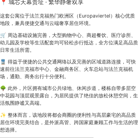
📍 城芯天幕贵址 · 繁华静奢双享
这套公寓位于法兰克福热门欧洲区（Europaviertel）核心优质
地段，兼具便捷交通与云端奢享居住环境。
🛒 周边基础设施完善，大型购物中心、商超餐饮、医疗诊所、
幼儿园及学校等生活配套均可轻松步行抵达，全方位满足高品质
日常生活所需。
🚆 得益于便捷的公共交通网络以及完善的区域道路连接，可快
速前往法兰克福市中心、金融商务区、火车总站与法兰克福机
场，通勤、商务出行十分便利。
🌳 此外，片区拥有城市公共绿地、休闲步道，楼栋自带多层空
中花园与顶层观景露台，为居民提供了绝佳的放松休憩空间，生
活氛围静谧又高端。
✨ 整体而言，该地段将都会商圈的便利性与高层豪宅的高品质
居住环境完美结合，是外派高管、跨国家庭兼顾工作与生活的理
想选择。