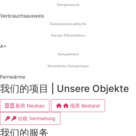
Energieausweis
Verbrauchsausweis
Energieausweis gültig bis
Energie-Effizienzklasse
A+
Energiebedarf
Wessentlicher-Energieträger
Fernwärme
我们的项目 | Unsere Objekte
新房 Neubau
现房 Bestand
出租 Vermietung
我们的服务