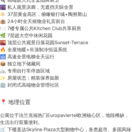
🍳 高端嵌入式全套品牌厨卫
🌆 私人观景凉廊，无遮挡天际全景
🌤 37层黄金高区，俯瞰银行城+陶努斯山
🏨 24小时全天候物业礼宾前台
🍽 7楼专属公共Kitchen Club共享厨房
🌿 7层超大空中休闲花园
🌇 顶层公共观景日落花园Sunset-Terrace
🔥 全屋地暖+吊顶制冷恒温系统
🛗 高速全景电梯全天运行
📦 独立地下储藏间
🚲 专用自行车停放区域
✨ 房屋状态：精装保养如新
🏢 封闭式高端物业管理社区
📍 地理位置
公寓位于法兰克福热门Europaviertel欧洲核心区，地段稀缺，
生活出行双重便利。
🛒 下楼直达Skyline Plaza大型购物中心，各类超市、多国风味